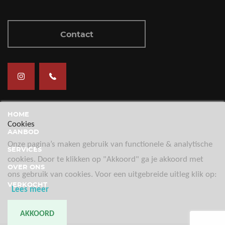
Contact
HOME
Cookies
AANBOD
Onze pagina’s maken gebruik van functionele & analytische
SERVICES
cookies. Door te klikken op "Akkoord" ga je akkoord met
OVER ONS
ons gebruik van cookies. Voor een uitgebreide uitleg klik op:
VERKOCHT
Lees meer
CONTACT
AKKOORD