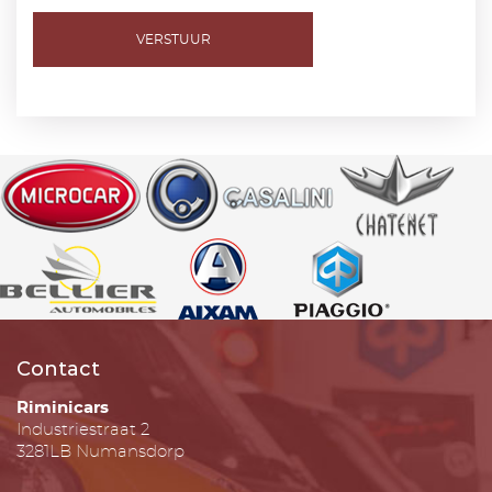
VERSTUUR
Contact
Riminicars
Industriestraat 2
3281LB Numansdorp