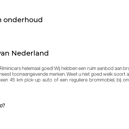
en onderhoud
 van Nederland
j Riminicars helemaal goed! Wij hebben een ruim aanbod aan b
 meest toonaangevende merken. Weet u niet goed welk soort a
een 45 km pick-up auto of een reguliere brommobiel, bij on
o?