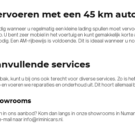
ervoeren met een 45 km aut
dig wanneer u regelmatig een kleine lading spullen moet vervo
p. U bent zeer mobiel in het voertuig en kunt gemakkelijk kor
odig
. Een AM-rijbewijs is voldoende. Dit is ideaal wanneer u n
anvullende services
ak, kunt u bij ons ook terecht voor
diverse services
. Zo is h
o en voeren we
reparaties en onderhoud
uit. Dit hoort allemaal
showrooms
n in ons aanbod? Kom dan langs in onze showrooms in Numan
e-mail naar
info@riminicars.nl
.