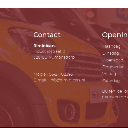
Contact
Openin
Riminicars
Maandag
Industriestraat 2
Dinsdag
3281LB Numansdorp
Woensdag
Donderdag
Vrijdag
Mobiel: 06-21702393
E-mail : info@riminicars.nl
Zaterdag
Buiten de op
geopend op a