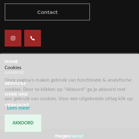
Contact
HOME
Cookies
AANBOD
Onze pagina’s maken gebruik van functionele & analytische
SERVICES
cookies. Door te klikken op "Akkoord" ga je akkoord met
OVER ONS
ons gebruik van cookies. Voor een uitgebreide uitleg klik op:
VERKOCHT
Lees meer
CONTACT
AKKOORD