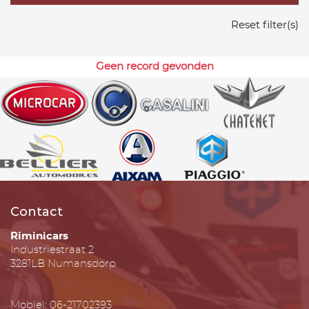
Reset filter(s)
Geen record gevonden
Contact
Riminicars
Industriestraat 2
3281LB Numansdorp
Mobiel: 06-21702393