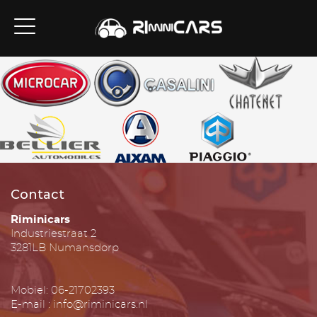
Contact
Riminicars
Industriestraat 2
3281LB Numansdorp
Mobiel: 06-21702393
E-mail : info@riminicars.nl