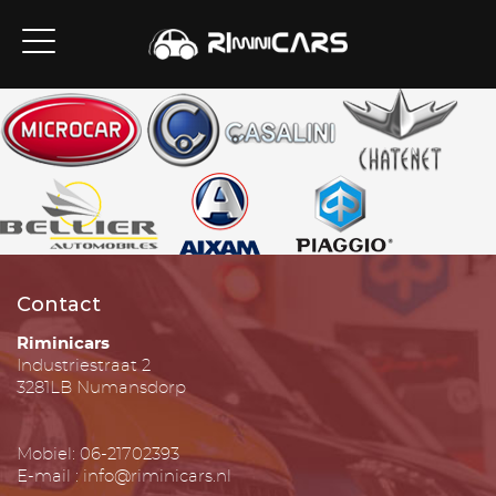
Contact
Riminicars
Industriestraat 2
3281LB Numansdorp
Mobiel: 06-21702393
E-mail : info@riminicars.nl