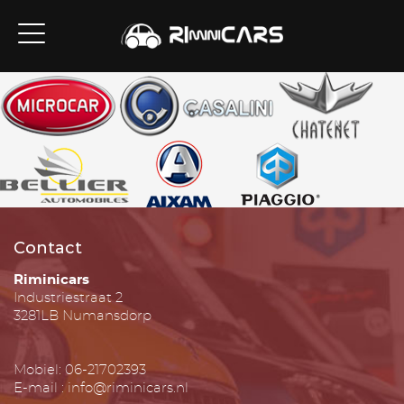
Contact
Riminicars
Industriestraat 2
3281LB Numansdorp
Mobiel: 06-21702393
E-mail : info@riminicars.nl