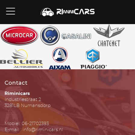
Contact
Riminicars
Industriestraat 2
3281LB Numansdorp
Mobiel: 06-21702393
E-mail : info@riminicars.nl