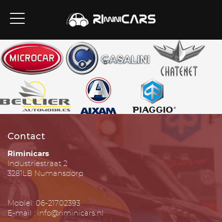
Contact
Riminicars
Industriestraat 2
3281LB Numansdorp
Mobiel: 06-21702393
E-mail : info@riminicars.nl