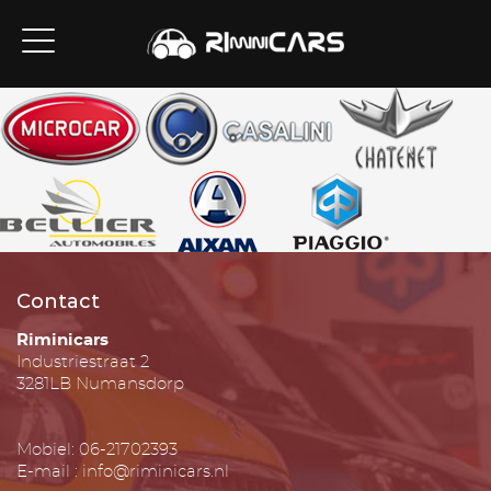
Contact
Riminicars
Industriestraat 2
3281LB Numansdorp
Mobiel: 06-21702393
E-mail : info@riminicars.nl