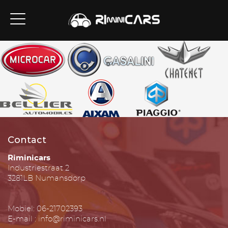
Contact
Riminicars
Industriestraat 2
3281LB Numansdorp
Mobiel: 06-21702393
E-mail : info@riminicars.nl