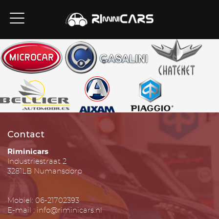
Contact
Riminicars
Industriestraat 2
3281LB Numansdorp
Mobiel: 06-21702393
E-mail : info@riminicars.nl