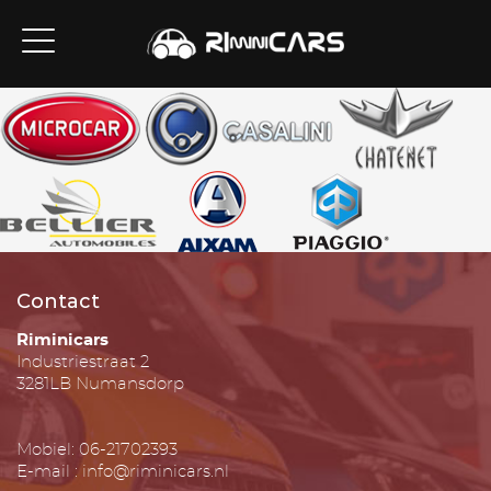
Contact
Riminicars
Industriestraat 2
3281LB Numansdorp
Mobiel: 06-21702393
E-mail : info@riminicars.nl