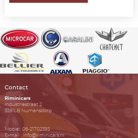
Contact
Riminicars
Industriestraat 2
3281LB Numansdorp
Mobiel: 06-21702393
E-mail : info@riminicars.nl